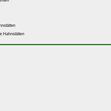
eisen
hnstätten
ge Hahnstätten