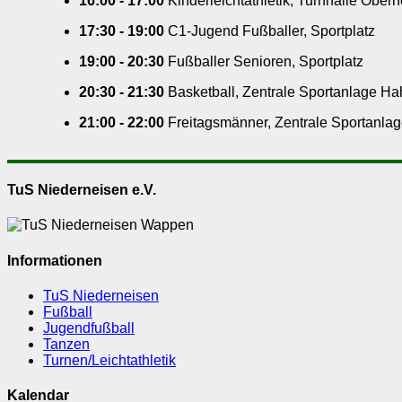
16:00
-
17:00
Kinderleichtathletik
,
Turnhalle Obern
17:30
-
19:00
C1-Jugend Fußballer
,
Sportplatz
19:00
-
20:30
Fußballer Senioren
,
Sportplatz
20:30
-
21:30
Basketball
,
Zentrale Sportanlage Ha
21:00
-
22:00
Freitagsmänner
,
Zentrale Sportanla
TuS Niederneisen e.V.
Informationen
TuS Niederneisen
Fußball
Jugendfußball
Tanzen
Turnen/Leichtathletik
Kalendar