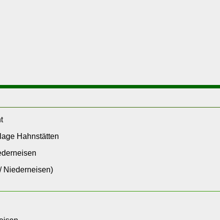
t
lage Hahnstätten
ederneisen
 / Niederneisen)