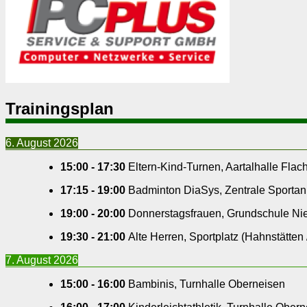
Trainingsplan
6. August 2026
15:00
-
17:30
Eltern-Kind-Turnen
,
Aartalhalle Flach
17:15
-
19:00
Badminton DiaSys
,
Zentrale Sportan
19:00
-
20:00
Donnerstagsfrauen
,
Grundschule Ni
19:30
-
21:00
Alte Herren
,
Sportplatz (Hahnstätten
7. August 2026
15:00
-
16:00
Bambinis
,
Turnhalle Oberneisen